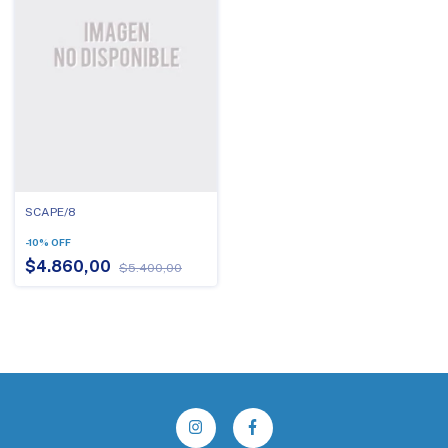
SCAPE/8
-
10
%
OFF
$4.860,00
$5.400,00