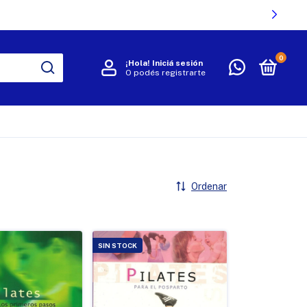
0
¡Hola!
Iniciá sesión
O podés registrarte
R
Ordenar
SIN STOCK