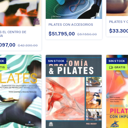
PILATES Y
PILATES CON ACCESORIOS
$33.30
S EL CENTRO DE
$51.795,00
$57.550,00
IA
097,00
$42.330,00
OCK
SIN STOCK
SIN STOCK
TIS
GRATIS