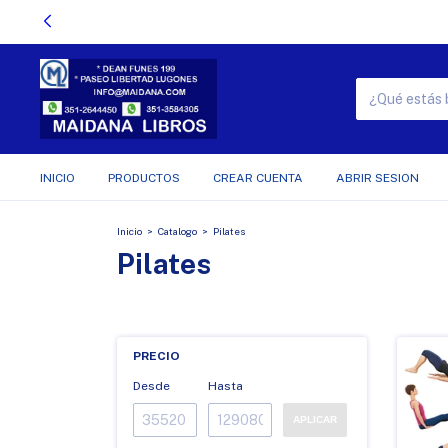
INICIO
PRODUCTOS
CREAR CUENTA
ABRIR SESION
Inicio
>
Catalogo
>
Pilates
Pilates
PRECIO
Desde
Hasta
APLICAR