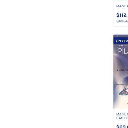
MANUA
$112
$125.4
SIN ST
MANUAL
BASIC
$69.