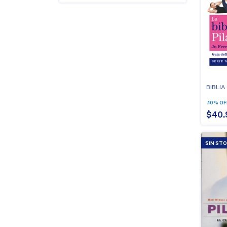
BIBLIA
-
10
%
OF
$40.
SIN ST