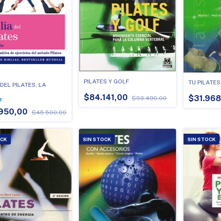
PILATES Y GOLF
TU PILATES
 DEL PILATES, LA
$84.141,00
$31.96
$93.490,00
F
950,00
$45.500,00
OCK
SIN STOCK
SIN STOCK