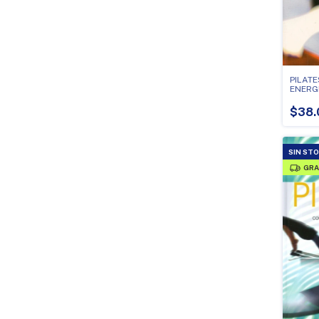
PILATE
ENERG
$38.
SIN ST
GRA