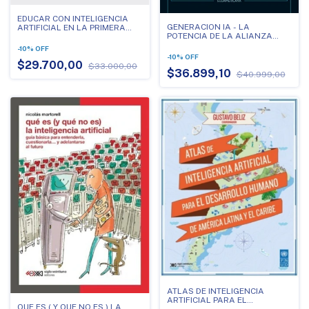
EDUCAR CON INTELIGENCIA
GENERACION IA - LA
ARTIFICIAL EN LA PRIMERA
POTENCIA DE LA ALIANZA
INFANCIA
HUMANA CON LA
-
10
%
OFF
INTELIGENCIA ARTIFICIAL
-
10
%
OFF
$29.700,00
$33.000,00
$36.899,10
$40.999,00
ATLAS DE INTELIGENCIA
ARTIFICIAL PARA EL
QUE ES ( Y QUE NO ES ) LA