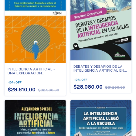
DEBATES Y DESAFIOS DE LA
INTELIGENCIA ARTIFICIAL -
INTELIGENCIA ARTIFICIAL EN
UNA EXPLORACION
LAS AULAS - PENSANDO UNA
FILOSOFICA SOBRE EL FUTURO
NUEVA EDUCACION
-
10
%
OFF
DE LA MENTE Y LA
-
10
%
OFF
CONCIENCIA
$28.080,00
$31.200,00
$29.610,00
$32.900,00