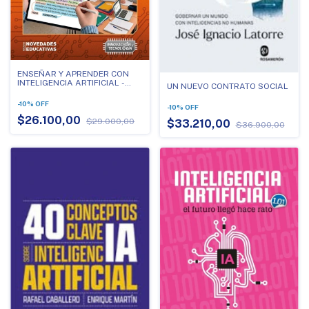
ENSEÑAR Y APRENDER CON
INTELIGENCIA ARTIFICIAL -
UN NUEVO CONTRATO SOCIAL
CRONICAS DESDE EL AULA
-
10
%
OFF
-
10
%
OFF
$26.100,00
$29.000,00
$33.210,00
$36.900,00