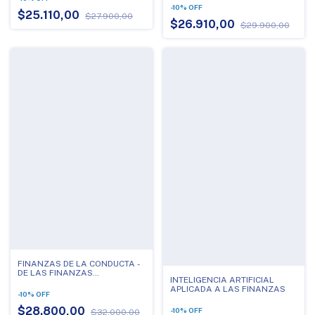
TRADICIONAL A LA ERA POSTD
-
10
%
OFF
$25.110,00
$27.900,00
$26.910,00
$29.900,00
FINANZAS DE LA CONDUCTA -
DE LAS FINANZAS
INTELIGENCIA ARTIFICIAL
TRADICIONALES A LA
APLICADA A LAS FINANZAS
INTELIGENCIA ARTIFICIAL
-
10
%
OFF
$28.800,00
-
10
%
OFF
$32.000,00