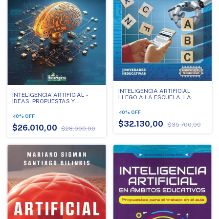
INTELIGENCIA ARTIFICIAL
INTELIGENCIA ARTIFICIAL -
LLEGO A LA ESCUELA, LA -
IDEAS, PROPUESTAS Y
EXPLORANDO CON LOS
RECURSOS PARA ENSEÑAR
CHATBOTS EN LA ESCUELA
-
10
%
OFF
HOY MIRANDO AL FUTURO
-
10
%
OFF
$32.130,00
$35.700,00
$26.010,00
$28.900,00