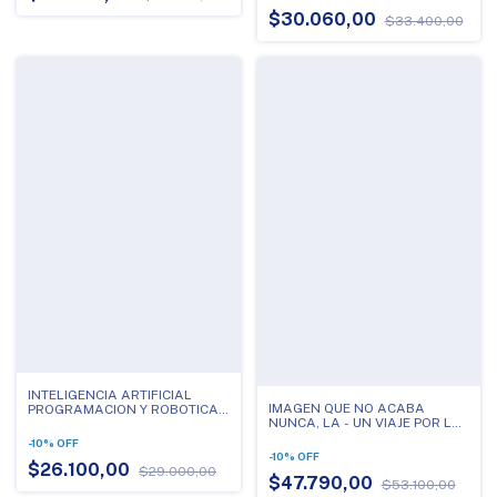
$30.060,00
$33.400,00
INTELIGENCIA ARTIFICIAL
IMAGEN QUE NO ACABA
PROGRAMACION Y ROBOTICA
NUNCA, LA - UN VIAJE POR LA
EN LA PRIMERA INFANCIA
ENTROPOLOGIA VISUAL DESDE
-
10
%
OFF
EL CINE ETNOGRAFICO HAS..
-
10
%
OFF
$26.100,00
$29.000,00
$47.790,00
$53.100,00