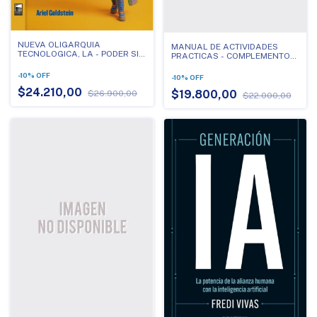
NUEVA OLIGARQUIA
MANUAL DE ACTIVIDADES
TECNOLOGICA, LA - PODER SIN
PRACTICAS - COMPLEMENTO
LIMITES EN LA
DE EDUCAR CON INTELIGENCIA
POSDEMOCRACIA
ARTIFICIAL
-
10
%
OFF
-
10
%
OFF
$24.210,00
$19.800,00
$26.900,00
$22.000,00