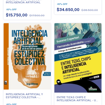
DESARROLLO HUMANO DE
INTELIGENCIA ARTIFICIAL
AMERICA LATINA Y EL CARIBE
-
10
%
OFF
$34.650,00
-
10
%
OFF
$38.500,00
$15.750,00
$17.500,00
INTELIGENCIA ARTIFICIAL Y
ENTRE TIZAS CHIPS E
ESTUPIDEZ COLECTIVA -
INTELIGENCIA ARTIFICIAL - UN
TECNOCAPITALISMO EN LA
VIAJE DESDE LA EDUCACION
ERA DEL NO PENSAR
-
10
%
OFF