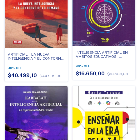
INTELIGENCIA ARTIFICIAL EN
ARTIFICIAL - LA NUEVA
AMBITOS EDUCATIVOS -
INTELIGENCIA Y EL CONTORNO
PROPUESTAS PARA EL
DE LO HUMANO
TRABAJO EN EL AULA
-
10
%
OFF
-
10
%
OFF
$16.650,00
$18.500,00
$40.499,10
$44.999,00