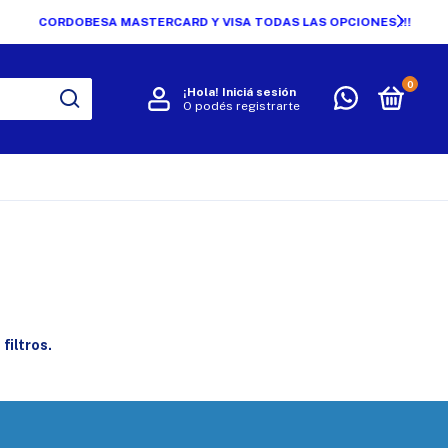
0
¡Hola!
Iniciá sesión
O podés registrarte
R
filtros.