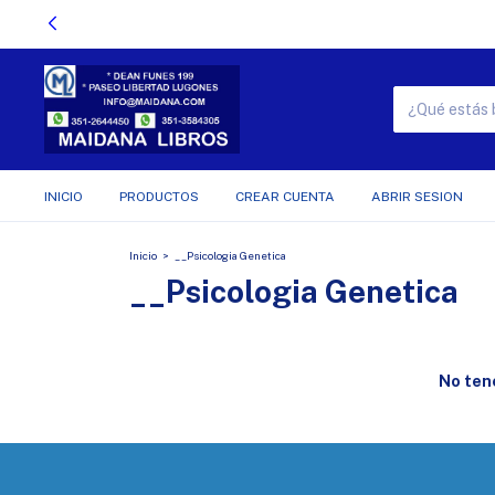
INICIO
PRODUCTOS
CREAR CUENTA
ABRIR SESION
Inicio
>
__Psicologia Genetica
__Psicologia Genetica
No tene