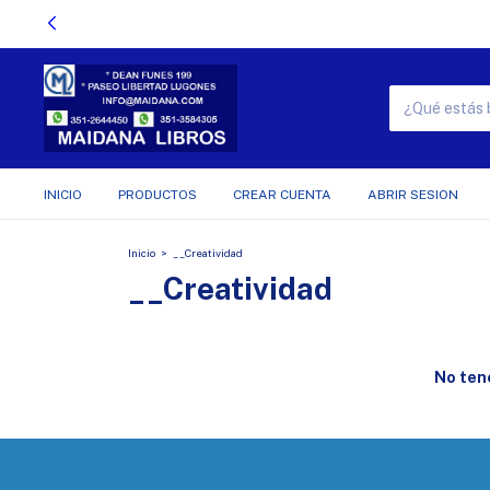
INICIO
PRODUCTOS
CREAR CUENTA
ABRIR SESION
Inicio
>
__Creatividad
__Creatividad
No tene