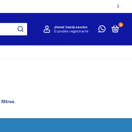
0
¡Hola!
Iniciá sesión
O podés registrarte
R
filtros.