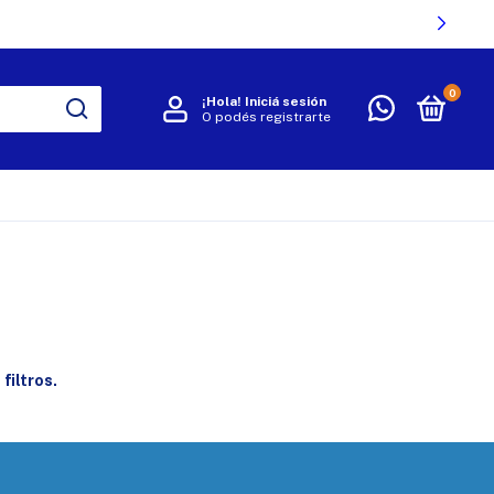
0
¡Hola!
Iniciá sesión
O podés registrarte
R
filtros.