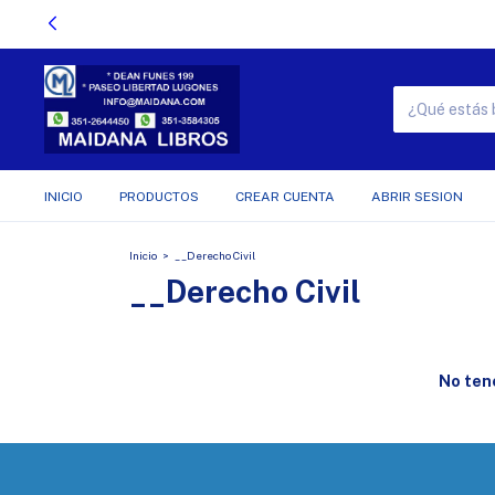
INICIO
PRODUCTOS
CREAR CUENTA
ABRIR SESION
Inicio
>
__Derecho Civil
__Derecho Civil
No tene