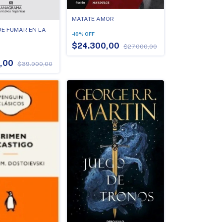
MATATE AMOR
DE FUMAR EN LA
-
10
%
OFF
$24.300,00
$27.000,00
0,00
$39.900,00