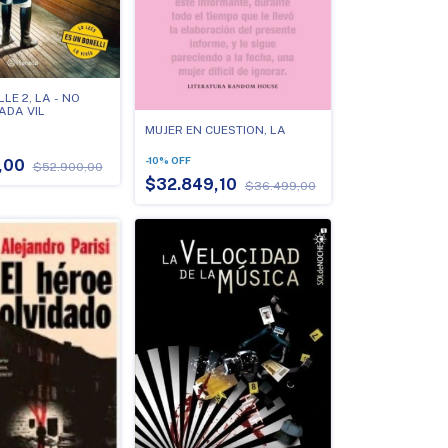
LE 2, LA - NO
ADA VIL
MUJER EN CUESTION, LA
-
10
%
OFF
,00
$52.900,00
$32.849,10
$36.499,00