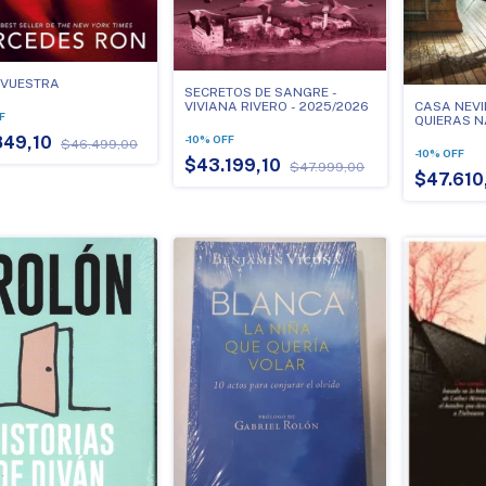
 VUESTRA
SECRETOS DE SANGRE -
CASA NEVIL
VIVIANA RIVERO - 2025/2026
F
QUIERAS N
849,10
-
10
%
OFF
$46.499,00
-
10
%
OFF
$43.199,10
$47.999,00
$47.610