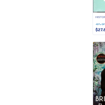
HISTOR
-
10
%
OF
$27.