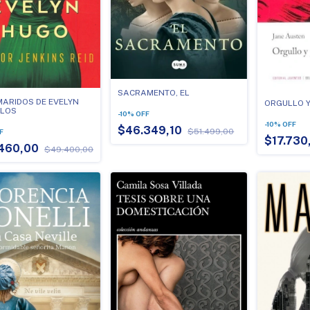
SACRAMENTO, EL
MARIDOS DE EVELYN
ORGULLO Y
 LOS
-
10
%
OFF
-
10
%
OFF
$46.349,10
$51.499,00
F
$17.730
460,00
$49.400,00