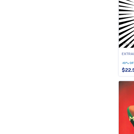
EXTRA
-
10
%
OF
$22.