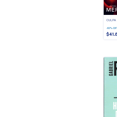
CULPA
-
10
%
OF
$41.