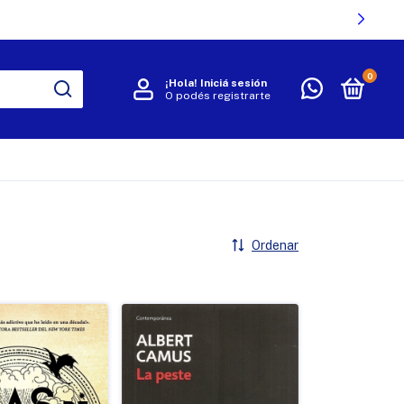
0
¡Hola!
Iniciá sesión
O podés registrarte
R
Ordenar