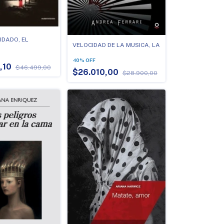
IDADO, EL
VELOCIDAD DE LA MUSICA, LA
-
10
%
OFF
,10
$46.499,00
$26.010,00
$28.900,00