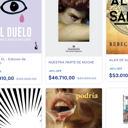
 EL - Edicion de
ALAS DE S
NUESTRA PARTE DE NOCHE
o
-
10
%
OFF
-
10
%
OFF
F
$53.01
$46.710,00
810,00
$51.900,00
$30.900,00