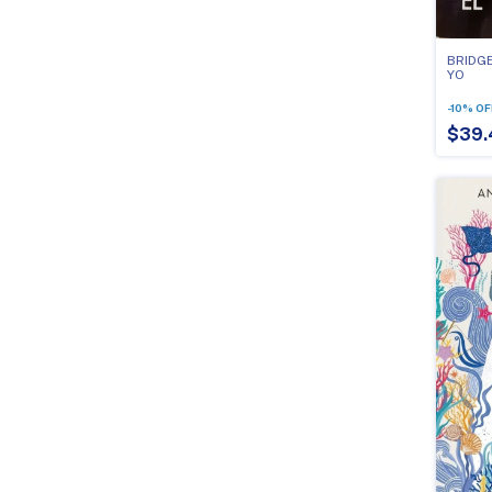
BRIDGE
YO
-
10
%
OF
$39.