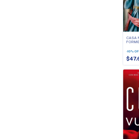
CASA N
FORMI
MANO
-
10
%
OF
$47.