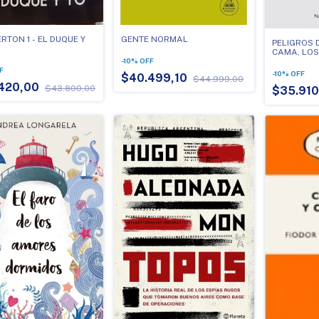
RTON 1 - EL DUQUE Y
GENTE NORMAL
PELIGROS 
CAMA, LOS
-
10
%
OFF
F
-
10
%
OFF
$40.499,10
$44.999,00
420,00
$43.800,00
$35.91