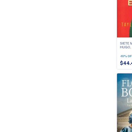
SIETE 
HUGO,
-
10
%
OF
$44.