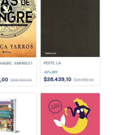
PESTE, LA
ANGRE - EMPIREO 1
-
10
%
OFF
$28.439,10
0,00
$31.599,00
$58.900,00