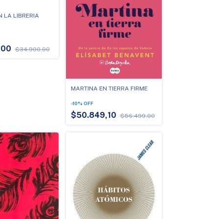
N LA LIBRERIA
,00
$34.900,00
MARTINA EN TIERRA FIRME
-
10
%
OFF
$50.849,10
$56.499,00