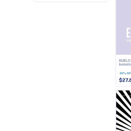
DUELO,
bolsill
-
10
%
OF
$27.