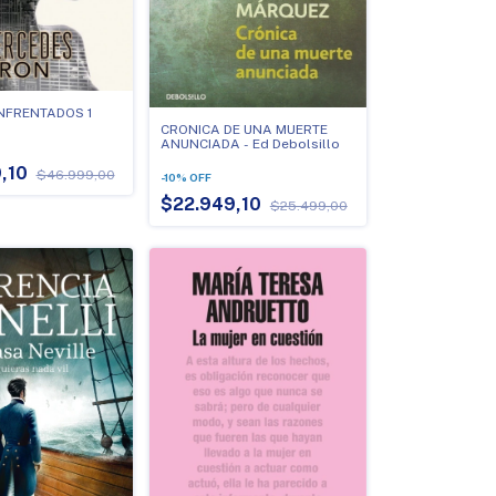
ENFRENTADOS 1
CRONICA DE UNA MUERTE
ANUNCIADA - Ed Debolsillo
,10
$46.999,00
-
10
%
OFF
$22.949,10
$25.499,00