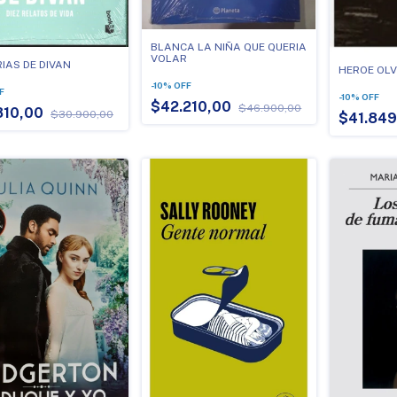
BLANCA LA NIÑA QUE QUERIA
VOLAR
IAS DE DIVAN
HEROE OLV
-
10
%
OFF
F
-
10
%
OFF
$42.210,00
$46.900,00
810,00
$30.900,00
$41.849