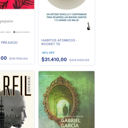
HABITOS ATOMICOS -
 PREJUICIO
BOOKET TD
-
10
%
OFF
,00
$19.700,00
$31.410,00
$34.900,00