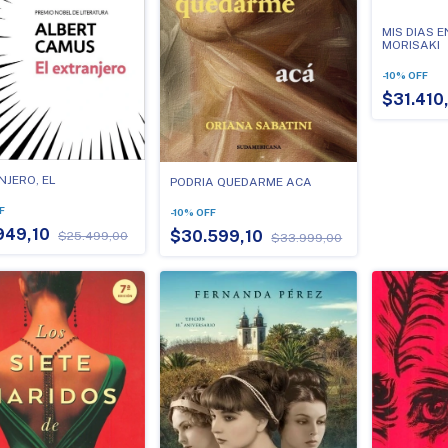
MIS DIAS E
MORISAKI
-
10
%
OFF
$31.410
NJERO, EL
PODRIA QUEDARME ACA
F
-
10
%
OFF
949,10
$30.599,10
$25.499,00
$33.999,00