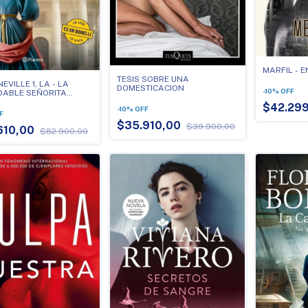
MARFIL - 
TESIS SOBRE UNA
EVILLE 1, LA - LA
DOMESTICACION
-
10
%
OFF
DABLE SEÑORITA
N
$42.299
-
10
%
OFF
F
$35.910,00
$39.900,00
610,00
$52.900,00