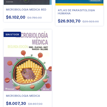
MICROBIOLOGIA MEDICA 8ED
ATLAS DE PARASITOLOGIA
HUMANA
$6.102,00
$6.780,00
$26.930,70
$29.923,00
SIN STOCK
MICROBIOLOGIA MEDICA
$8.007,30
$8.897,00