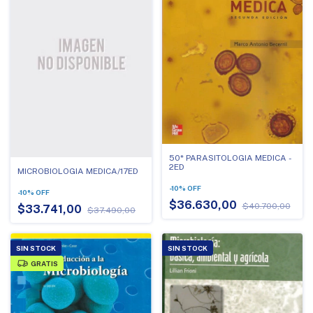
50* PARASITOLOGIA MEDICA -
2ED
MICROBIOLOGIA MEDICA/17ED
-
10
%
OFF
-
10
%
OFF
$36.630,00
$40.700,00
$33.741,00
$37.490,00
SIN STOCK
SIN STOCK
GRATIS