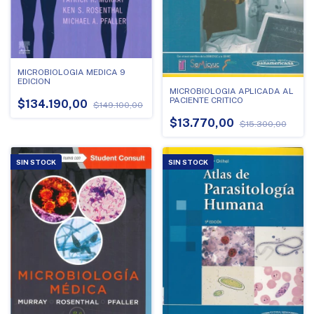
MICROBIOLOGIA MEDICA 9
EDICION
MICROBIOLOGIA APLICADA AL
PACIENTE CRITICO
$134.190,00
$149.100,00
$13.770,00
$15.300,00
SIN STOCK
SIN STOCK