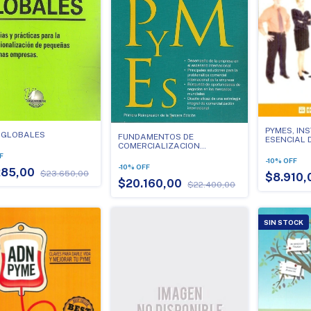
PYMES, IN
 GLOBALES
FUNDAMENTOS DE
ESENCIAL 
COMERCIALIZACION
RECUPERA
INTERNACIONAL
F
-
10
%
OFF
-
10
%
OFF
285,00
$23.650,00
$8.910
$20.160,00
$22.400,00
SIN STOCK