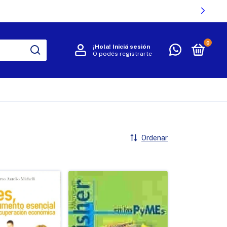
0
¡Hola!
Iniciá sesión
O podés registrarte
R
Ordenar