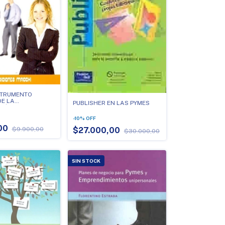
STRUMENTO
DE LA
PUBLISHER EN LAS PYMES
CIÓN ECONOMICA
-
10
%
OFF
,00
$9.900,00
$27.000,00
$30.000,00
SIN STOCK