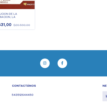
UCION DE LA
MACION, LA
531,00
$20.590,00
CONTACTÁNOS
NE
543512644450