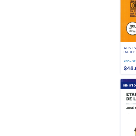
ADN P
DARLE 
PYME -
-
10
%
OF
$48.
SIN ST