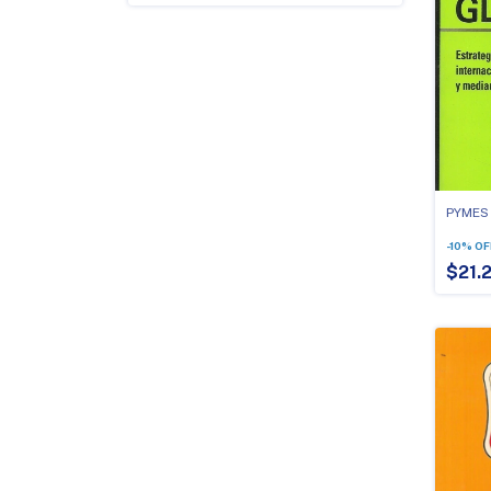
PYMES
-
10
%
OF
$21.