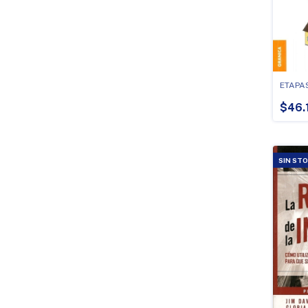
ETAPA
$46.
SIN ST