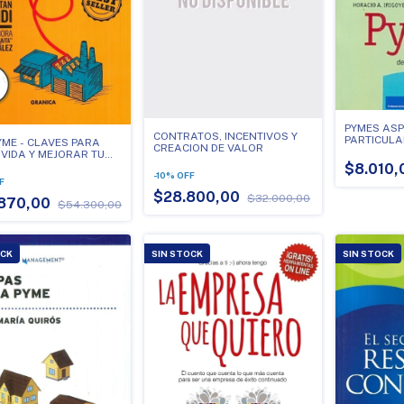
PYMES AS
CONTRATOS, INCENTIVOS Y
PARTICULA
YME - CLAVES PARA
CREACION DE VALOR
EMPRESAS 
VIDA Y MEJORAR TU
 3ED
$8.010
-
10
%
OFF
F
$28.800,00
$32.000,00
870,00
$54.300,00
OCK
SIN STOCK
SIN STOCK