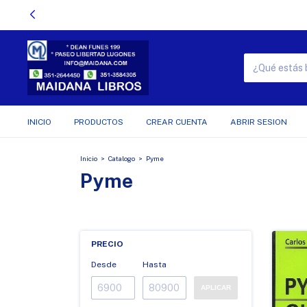
INICIO
PRODUCTOS
CREAR CUENTA
ABRIR SESION
Inicio
>
Catalogo
>
Pyme
Pyme
PRECIO
Desde
Hasta
APLICAR