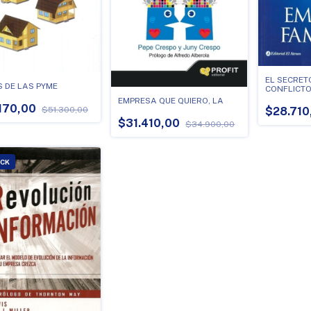
EL SECRET
S DE LAS PYME
CONFLICTO
FAMILIAR
EMPRESA QUE QUIERO, LA
170,00
$28.710
$51.300,00
$31.410,00
$34.900,00
OCK