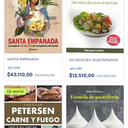
SANTA EMPANADA
100 RECETAS VEGETARIANAS
-
10
%
OFF
-
10
%
OFF
$43.110,00
$12.510,00
$47.900,00
$13.900,00
GRATIS