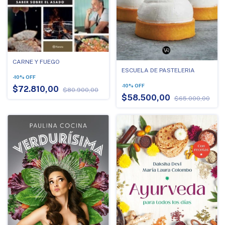
CARNE Y FUEGO
ESCUELA DE PASTELERIA
-
10
%
OFF
-
10
%
OFF
$72.810,00
$80.900,00
$58.500,00
$65.000,00