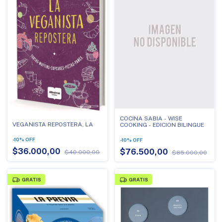
COCINA SABIA - WISE
VEGANISTA REPOSTERA, LA
COOKING - EDICION BILINGUE
-
10
%
OFF
-
10
%
OFF
$36.000,00
$76.500,00
$40.000,00
$85.000,00
GRATIS
GRATIS