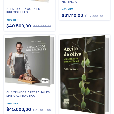
HERENCIA
ALFAJORES Y COOKIES
-
10
%
OFF
IRRESISTIBLES
$61.110,00
$67.900,00
-
10
%
OFF
$40.500,00
$45.000,00
CHACINADOS ARTESANALES -
MANUAL PRACTICO
-
10
%
OFF
$45.000,00
$50.000,00