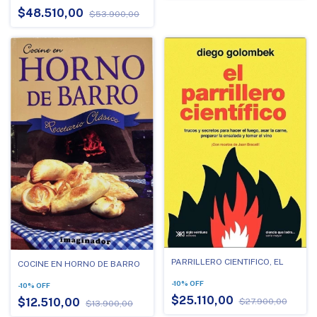
$48.510,00
$53.900,00
PARRILLERO CIENTIFICO, EL
COCINE EN HORNO DE BARRO
-
10
%
OFF
-
10
%
OFF
$25.110,00
$12.510,00
$27.900,00
$13.900,00