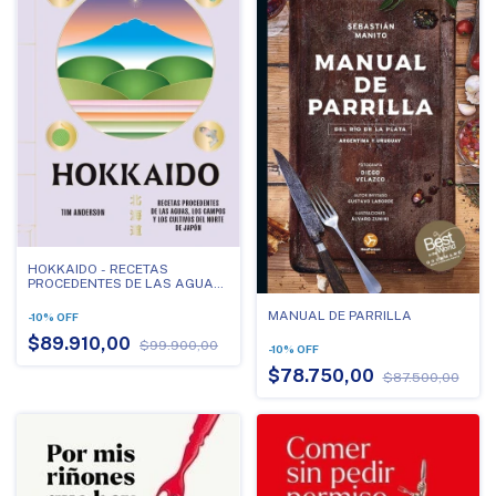
HOKKAIDO - RECETAS
PROCEDENTES DE LAS AGUAS
LOS CAMPOS Y LOS CULTIVOS
DEL NORTE DE JAPON
MANUAL DE PARRILLA
-
10
%
OFF
$89.910,00
$99.900,00
-
10
%
OFF
$78.750,00
$87.500,00