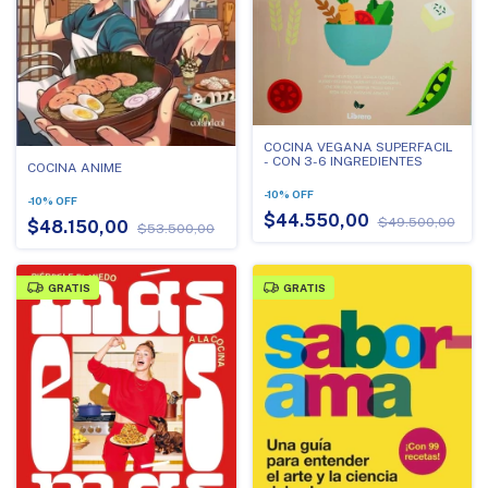
COCINA VEGANA SUPERFACIL
- CON 3-6 INGREDIENTES
COCINA ANIME
-
10
%
OFF
-
10
%
OFF
$44.550,00
$49.500,00
$48.150,00
$53.500,00
GRATIS
GRATIS