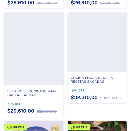
$26.910,00
$26.910,00
$29.900,00
$29.900,00
COCINA ENCANTADA. LA -
RECETAS SACADAS
-
10
%
OFF
EL LIBRO DE COCINA DE PIPPI
CALZASLARGAS
$32.310,00
$35.900,00
-
10
%
OFF
$20.610,00
$22.900,00
GRATIS
GRATIS