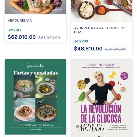
VERDURISIMA
AYURVEDA PARA TODOS LOS
-
10
%
OFF
DIAS
$62.010,00
$68.900,00
-
10
%
OFF
$48.510,00
$53.900,00