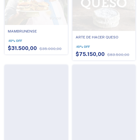
MAMBRUNENSE
ARTE DE HACER QUESO
-
10
%
OFF
-
10
%
OFF
$31.500,00
$35.000,00
$75.150,00
$83.500,00