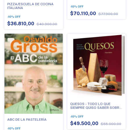
SALUDABLE PARA TODO LA
PIZZA/ESCUELA DE COCINA
FAMILIA
-
10
%
OFF
ITALIANA
$70.110,00
$77.900,00
-
10
%
OFF
$36.810,00
$40.900,00
QUESOS - TODO LO QUE
SIEMPRE QUISO SABER SOBRE
LOS QUESOS
-
10
%
OFF
ABC DE LA PASTELERÍA
$49.500,00
$55.000,00
-
10
%
OFF