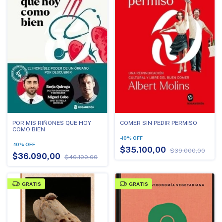
POR MIS RIÑONES QUE HOY
COMER SIN PEDIR PERMISO
COMO BIEN
-
10
%
OFF
-
10
%
OFF
$35.100,00
$39.000,00
$36.090,00
$40.100,00
GRATIS
GRATIS