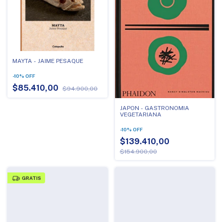
MAYTA - JAIME PESAQUE
-
10
%
OFF
$85.410,00
$94.900,00
JAPON - GASTRONOMIA
VEGETARIANA
-
10
%
OFF
$139.410,00
$154.900,00
GRATIS