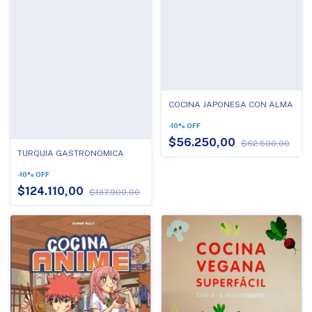
COCINA JAPONESA CON ALMA
-
10
%
OFF
$56.250,00
$62.500,00
TURQUIA GASTRONOMICA
-
10
%
OFF
$124.110,00
$137.900,00