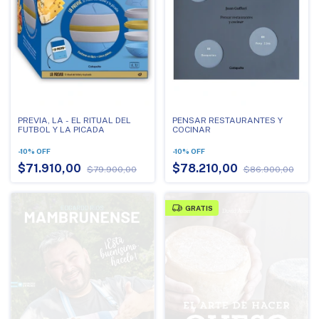
PREVIA, LA - EL RITUAL DEL
PENSAR RESTAURANTES Y
FUTBOL Y LA PICADA
COCINAR
-
10
%
OFF
-
10
%
OFF
$71.910,00
$78.210,00
$79.900,00
$86.900,00
GRATIS