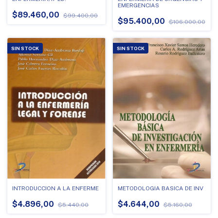
EMERGENCIAS
$89.460,00
$99.400,00
$95.400,00
$106.000,00
SIN STOCK
SIN STOCK
METODOLOGIA BASICA DE INV
INTRODUCCION A LA ENFERME
$4.644,00
$4.896,00
$5.160,00
$5.440,00