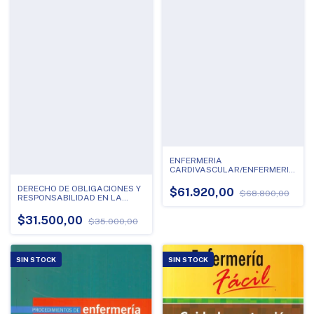
ENFERMERIA
CARDIVASCULAR/ENFERMERIA
UN ENFOQUE PRACTICO Y
CONCISO
DERECHO DE OBLIGACIONES Y
$61.920,00
$68.800,00
RESPONSABILIDAD EN LA
ACTIVIDAD DE ENFERMERIA
$31.500,00
$35.000,00
SIN STOCK
SIN STOCK