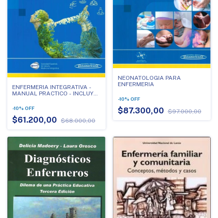
NEONATOLOGIA PARA
ENFERMERIA
ENFERMERIA INTEGRATIVA -
MANUAL PRACTICO - INCLUYE
-
10
%
OFF
VERSION DIGITAL
-
10
%
OFF
$87.300,00
$97.000,00
$61.200,00
$68.000,00