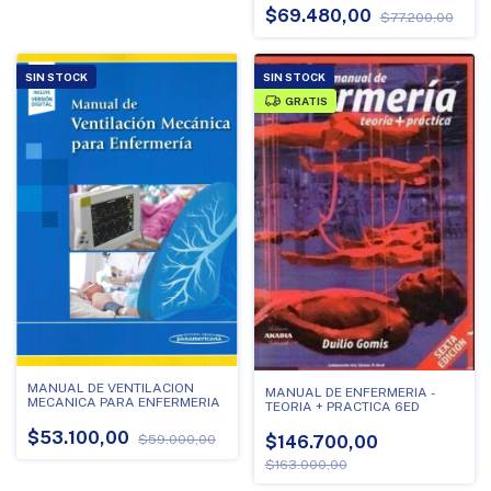
$69.480,00
$77.200,00
SIN STOCK
SIN STOCK
GRATIS
MANUAL DE VENTILACION
MANUAL DE ENFERMERIA -
MECANICA PARA ENFERMERIA
TEORIA + PRACTICA 6ED
$53.100,00
$59.000,00
$146.700,00
$163.000,00