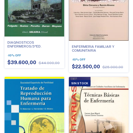
DIAGNOSTICOS
ENFERMEROS/3ªED.
ENFERMERIA FAMILIAR Y
COMUNITARIA
-
10
%
OFF
-
10
%
OFF
$39.600,00
$44.000,00
$22.500,00
$25.000,00
SIN STOCK