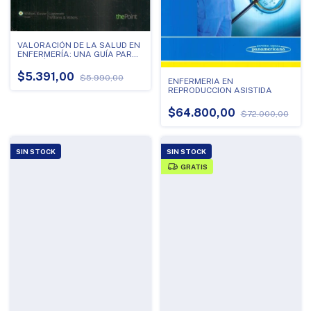
VALORACIÓN DE LA SALUD EN
ENFERMERÍA: UNA GUÍA PARA
LA PRÁCTICA (SPANISH
EDITION) -
$5.391,00
$5.990,00
ENFERMERIA EN
REPRODUCCION ASISTIDA
$64.800,00
$72.000,00
SIN STOCK
SIN STOCK
GRATIS