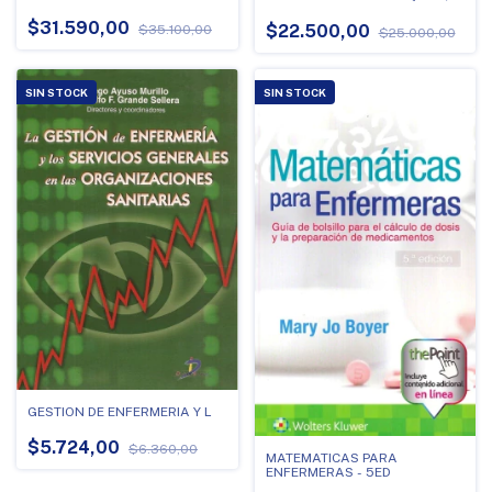
$31.590,00
$22.500,00
$35.100,00
$25.000,00
SIN STOCK
SIN STOCK
GESTION DE ENFERMERIA Y L
$5.724,00
$6.360,00
MATEMATICAS PARA
ENFERMERAS - 5ED