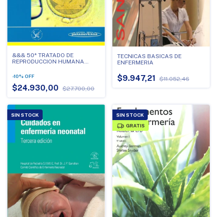
&&& 50* TRATADO DE
TECNICAS BASICAS DE
REPRODUCCION HUMANA
ENFERMERIA
PARA ENFERMERIA
-
10
%
OFF
$9.947,21
$11.052,46
$24.930,00
$27.700,00
SIN STOCK
SIN STOCK
GRATIS