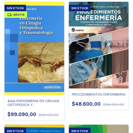
SIN STOCK
SIN STOCK
GRATIS
PROCEDIMIENTOS ENFERMERIA
&&& ENFERMERIA EN CIRUGIA
$48.600,00
$54.000,00
ORTOPEDICA Y
TRAUMATOLOGIA
$99.090,00
$110.100,00
SIN STOCK
SIN STOCK