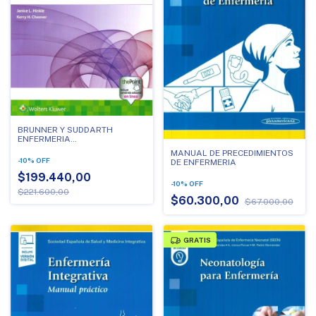
BRUNNER Y SUDDARTH
ENFERMERIA
MEDICOQUIRURGICA/14°ED. 2
MANUAL DE PRECEDIMIENTOS
TOMOS
-
10
%
OFF
DE ENFERMERIA
$199.440,00
-
10
%
OFF
$221.600,00
$60.300,00
$67.000,00
GRATIS