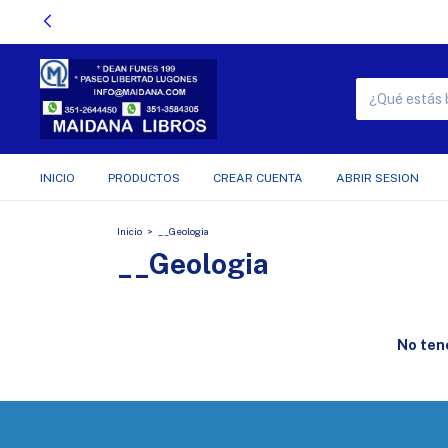
INICIO
PRODUCTOS
CREAR CUENTA
ABRIR SESION
Inicio
>
__Geologia
__Geologia
No tene