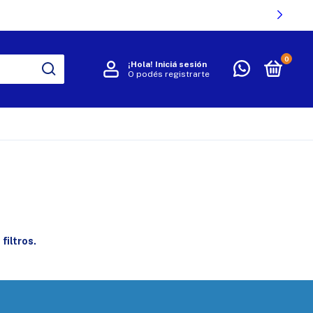
0
¡Hola!
Iniciá sesión
O podés registrarte
R
filtros.