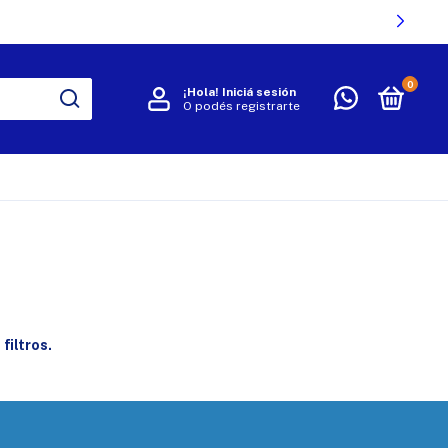
0
¡Hola!
Iniciá sesión
O podés registrarte
R
filtros.