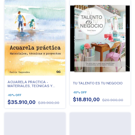
ACUARELA PRACTICA -
TU TALENTO ES TU NEGOCIO
MATERIALES, TECNICAS Y
PROYECTOS
-
10
%
OFF
-
10
%
OFF
$18.810,00
$20.900,00
$35.910,00
$39.900,00