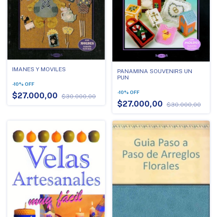
IMANES Y MOVILES
PANAMINA SOUVENIRS UN
PUN
-
10
%
OFF
-
10
%
OFF
$27.000,00
$30.000,00
$27.000,00
$30.000,00