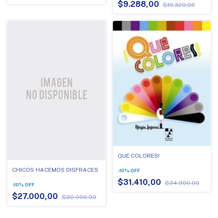
$9.288,00
$10.320,00
QUE COLORES!
CHICOS HACEMOS DISFRACES
-
10
%
OFF
$31.410,00
$34.900,00
-
10
%
OFF
$27.000,00
$30.000,00