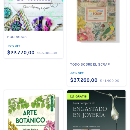
BORDADOS
-
10
%
OFF
$22.770,00
$25.300,00
TODO SOBRE EL SCRAP
-
10
%
OFF
$37.260,00
$41.400,00
GRATIS