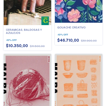
GOUACHE CREATIVO
CERAMICAS, BALDOSAS Y
AZULEJOS
-
10
%
OFF
$46.710,00
-
10
%
OFF
$51.900,00
$10.350,00
$11.500,00