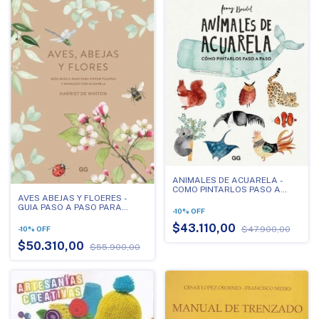
ANIMALES DE ACUARELA -
COMO PINTARLOS PASO A
AVES ABEJAS Y FLOERES -
PASO
GUIA PASO A PASO PARA
-
10
%
OFF
PINTAR PLANTAS Y ANIMALES
CON ACUARELA
$43.110,00
$47.900,00
-
10
%
OFF
$50.310,00
$55.900,00