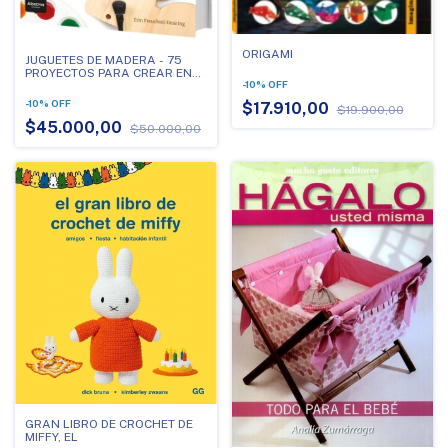
ORIGAMI
JUGUETES DE MADERA - 75
PROYECTOS PARA CREAR EN
-
10
%
OFF
UN DIA Y DISFRUTAR TODA LA
VIDA
-
10
%
OFF
$17.910,00
$19.900,00
$45.000,00
$50.000,00
GRAN LIBRO DE CROCHET DE
MIFFY, EL