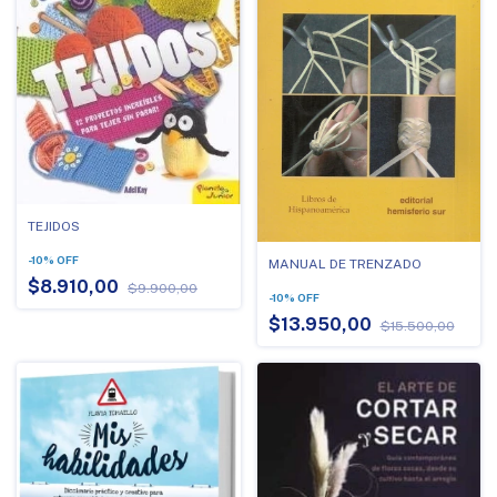
TEJIDOS
-
10
%
OFF
MANUAL DE TRENZADO
$8.910,00
$9.900,00
-
10
%
OFF
$13.950,00
$15.500,00