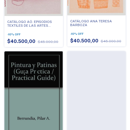
CATÁLOGO ANA TERESA
CATÁLOGO AÓ. EPISODIOS
BARBOZA
TEXTILES DE LAS ARTES
VISUALES EN EL PARAGUAY
-
10
%
OFF
-
10
%
OFF
$40.500,00
$40.500,00
$45.000,00
$45.000,00