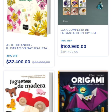
GUIA COMPLETA DE
ENGASTADO EN JOYERIA
-
10
%
OFF
ARTE BOTANICO -
$102.960,00
ILUSTRACION NATURALISTA
CON TINTA Y ACUARELAS
$114.400,00
-
10
%
OFF
$32.400,00
$36.000,00