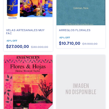
VELAS ARTESANALES MUY
ARREGLOS FLORALES
FAC
-
10
%
OFF
-
10
%
OFF
$10.710,00
$11.900,00
$27.000,00
$30.000,00