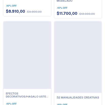
MODELADO
-
10
%
OFF
-
10
%
OFF
$8.910,00
$9.900,00
$11.700,00
$13.000,00
EFECTOS
DECORATIVOS/HAGALO USTED
52 MANUALIDADES CREATIVAS
MISMA
-
10
%
OFF
-
10
%
OFF