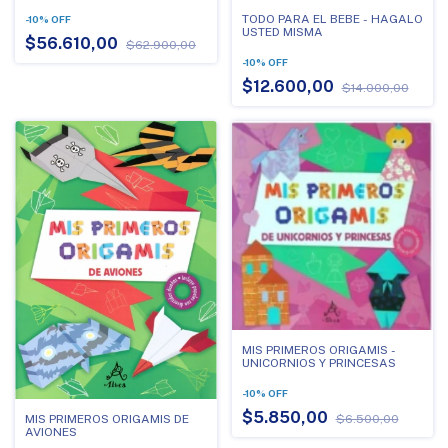
TODO PARA EL BEBE - HAGALO
-
10
%
OFF
USTED MISMA
$56.610,00
$62.900,00
-
10
%
OFF
$12.600,00
$14.000,00
MIS PRIMEROS ORIGAMIS -
UNICORNIOS Y PRINCESAS
-
10
%
OFF
$5.850,00
MIS PRIMEROS ORIGAMIS DE
$6.500,00
AVIONES