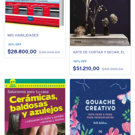
MIS HABILIDADES
-
10
%
OFF
$28.800,00
ARTE DE CORTAR Y SECAR, EL
$32.000,00
-
10
%
OFF
$51.210,00
$56.900,00