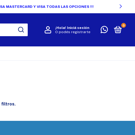
0
¡Hola!
Iniciá sesión
O podés registrarte
R
filtros.