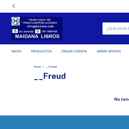
INICIO
PRODUCTOS
CREAR CUENTA
ABRIR SESION
Inicio
>
__Freud
__Freud
No tene