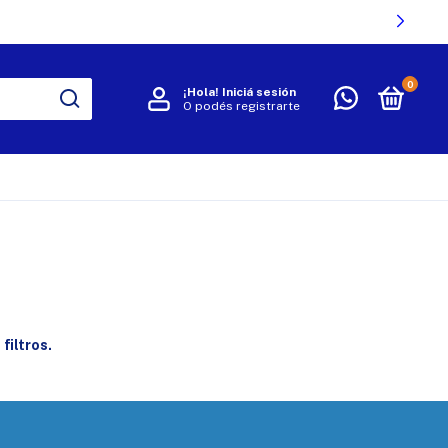
0
¡Hola!
Iniciá sesión
O podés registrarte
R
filtros.