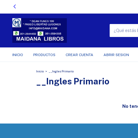
INICIO
PRODUCTOS
CREAR CUENTA
ABRIR SESION
Inicio
>
__Ingles Primario
__Ingles Primario
No tene