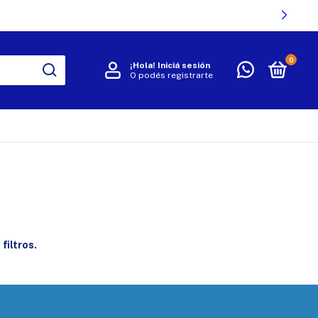
0
¡Hola!
Iniciá sesión
O podés registrarte
R
filtros.