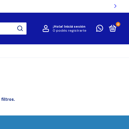
0
¡Hola!
Iniciá sesión
O podés registrarte
R
filtros.