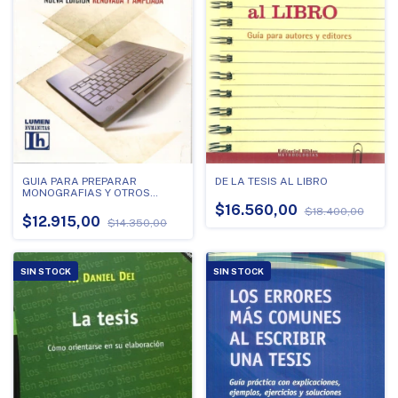
GUIA PARA PREPARAR
DE LA TESIS AL LIBRO
MONOGRAFIAS Y OTROS
TEXTOS EXPOSITIVOS
$16.560,00
$18.400,00
$12.915,00
$14.350,00
SIN STOCK
SIN STOCK