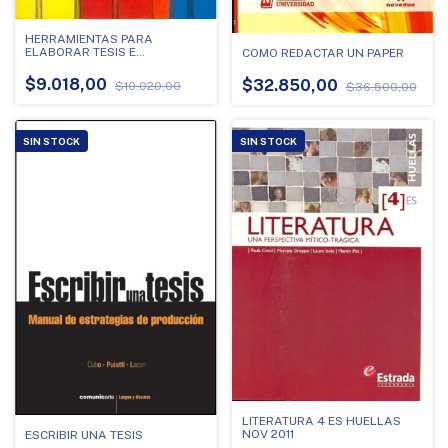
HERRAMIENTAS PARA
ELABORAR TESIS E
COMO REDACTAR UN PAPER
INVESTIGACIONES
SOCIEDUCATIVAS
$9.018,00
$32.850,00
$10.020,00
$36.500,00
SIN STOCK
SIN STOCK
LITERATURA 4 ES HUELLAS
NOV 2011
ESCRIBIR UNA TESIS