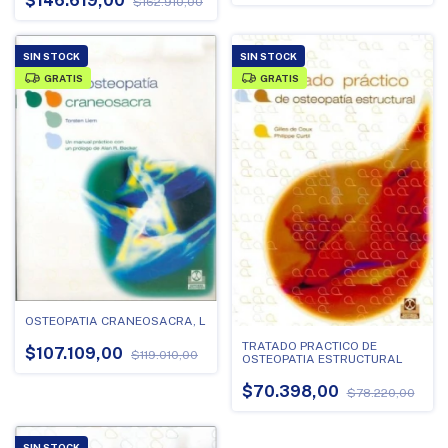
$146.619,00
$162.910,00
SIN STOCK
SIN STOCK
GRATIS
GRATIS
OSTEOPATIA CRANEOSACRA, L
TRATADO PRACTICO DE
$107.109,00
$119.010,00
OSTEOPATIA ESTRUCTURAL
$70.398,00
$78.220,00
SIN STOCK