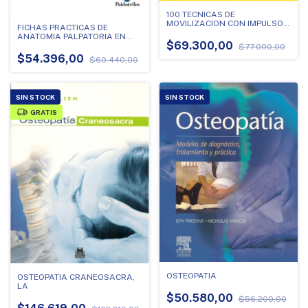
100 TECNICAS DE
MOVILIZACION CON IMPULSO
FICHAS PRACTICAS DE
EN OSTEOPATIA -
ANATOMIA PALPATORIA EN
MANIPULACIONES DE ALTA
$69.300,00
OSTEOPATIA
$77.000,00
VELOCIDAD Y BAJA AMP
$54.396,00
$60.440,00
SIN STOCK
SIN STOCK
GRATIS
OSTEOPATIA
OSTEOPATIA CRANEOSACRA,
LA
$50.580,00
$56.200,00