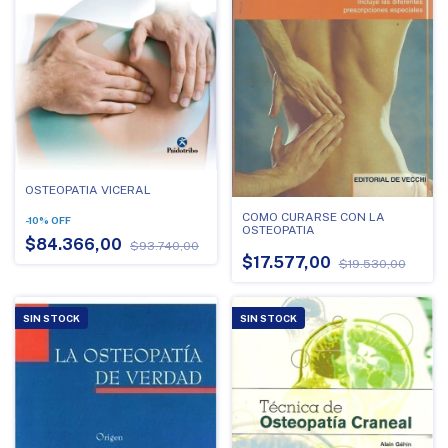
OSTEOPATIA VICERAL
COMO CURARSE CON LA
-
10
%
OFF
OSTEOPATIA
$84.366,00
$93.740,00
$17.577,00
$19.530,00
SIN STOCK
SIN STOCK