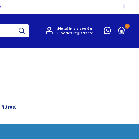
0
¡Hola!
Iniciá sesión
O podés registrarte
R
filtros.