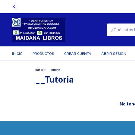
INICIO
PRODUCTOS
CREAR CUENTA
ABRIR SESION
Inicio
>
__Tutoria
__Tutoria
No tene