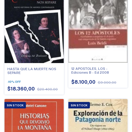
12 APOSTOLES, LOS -
HASTA QUE LA MUERTE NOS
Ediciones B - Ed 2008
SEPARE
$8.100,00
-
10
%
OFF
$9.000,00
$18.360,00
$20.400,00
SIN STOCK
SIN STOCK