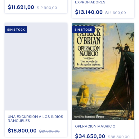
EXPROPIADORES
$11.691,00
$12.990,00
$13.140,00
$14.600,00
SIN STOCK
SIN STOCK
UNA EXCURSION A LOS INDIOS
RANQUELES
OPERACION MAURICIO
$18.900,00
$21.000,00
$34.650,00
$38.500,00